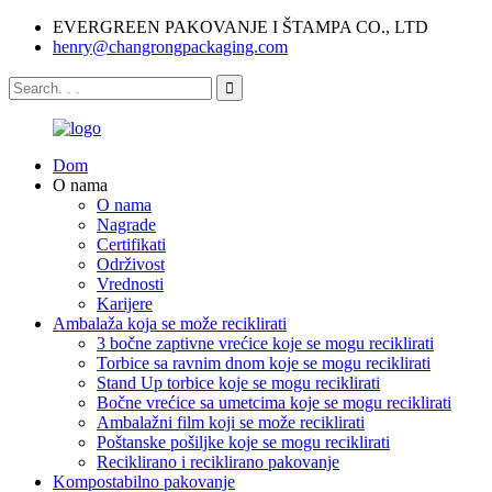
EVERGREEN PAKOVANJE I ŠTAMPA CO., LTD
henry@changrongpackaging.com
Dom
O nama
O nama
Nagrade
Certifikati
Održivost
Vrednosti
Karijere
Ambalaža koja se može reciklirati
3 bočne zaptivne vrećice koje se mogu reciklirati
Torbice sa ravnim dnom koje se mogu reciklirati
Stand Up torbice koje se mogu reciklirati
Bočne vrećice sa umetcima koje se mogu reciklirati
Ambalažni film koji se može reciklirati
Poštanske pošiljke koje se mogu reciklirati
Reciklirano i reciklirano pakovanje
Kompostabilno pakovanje