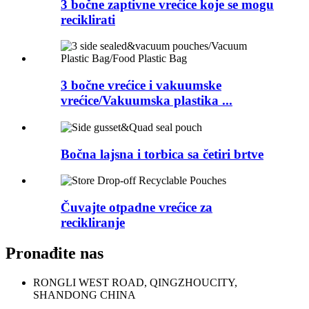
3 bočne zaptivne vrećice koje se mogu
reciklirati
3 bočne vrećice i vakuumske
vrećice/Vakuumska plastika ...
Bočna lajsna i torbica sa četiri brtve
Čuvajte otpadne vrećice za
recikliranje
Pronađite nas
RONGLI WEST ROAD, QINGZHOUCITY,
SHANDONG CHINA