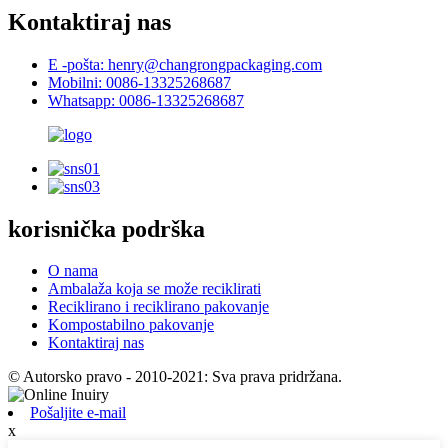
Kontaktiraj nas
E -pošta: henry@changrongpackaging.com
Mobilni: 0086-13325268687
Whatsapp: 0086-13325268687
korisnička podrška
O nama
Ambalaža koja se može reciklirati
Reciklirano i reciklirano pakovanje
Kompostabilno pakovanje
Kontaktiraj nas
© Autorsko pravo - 2010-2021: Sva prava pridržana.
Pošaljite e-mail
x