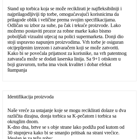
Stand up torbica koja se može reciklirati je najfleksibilniji i
najprilagodljiviji tip torbe, omogućavajući korisnicima da
prilagode oblik i veličine prema svojim specifikacijama.
Odličan su izbor za suhe, pa čak i tekuće proizvode. Lako
možemo postaviti prozor za robne marke kako bismo
poboljšali vizualni utjecaj na polici supermarketa. Donji dio
stoji uspravno napunjen proizvodima. Vrh torbe je osiguran
otcijepljenim izrezom i zatvaračem koji se može zatvoriti.
Kako bi se povećala prijatnost za korisnike, na vrh patentnog
zatvarača može se dodati laserska linija. Sa 9+1 otiskom u
boji gravurom, torba ima visok kvalitet i dobar efekat
štampanja
Identifikacija proizvoda
Naše vreće za ustajanje koje se mogu reciklirati dolaze u dva
različita dizajna, donja torbica sa K-pečatom i torbica sa
okruglim dnom.
K-dno dna, brtve se s obje strane lako podižu pod kutom od
30 stupnjeva kako bi se smanjio pritisak na strani vrećice.
Idealan je za težu robu;