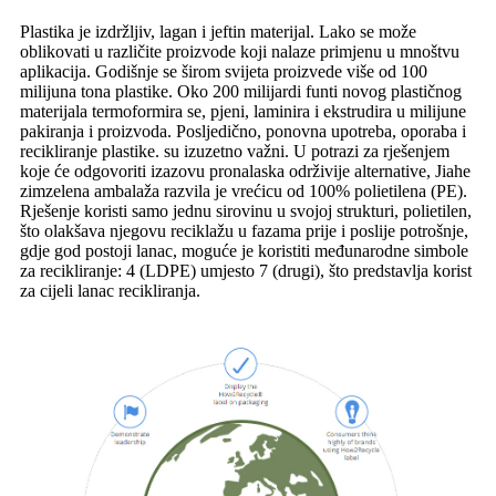
Plastika je izdržljiv, lagan i jeftin materijal. Lako se može
oblikovati u različite proizvode koji nalaze primjenu u mnoštvu
aplikacija. Godišnje se širom svijeta proizvede više od 100
milijuna tona plastike. Oko 200 milijardi funti novog plastičnog
materijala termoformira se, pjeni, laminira i ekstrudira u milijune
pakiranja i proizvoda. Posljedično, ponovna upotreba, oporaba i
recikliranje plastike. su izuzetno važni. U potrazi za rješenjem
koje će odgovoriti izazovu pronalaska održivije alternative, Jiahe
zimzelena ambalaža razvila je vrećicu od 100% polietilena (PE).
Rješenje koristi samo jednu sirovinu u svojoj strukturi, polietilen,
što olakšava njegovu reciklažu u fazama prije i poslije potrošnje,
gdje god postoji lanac, moguće je koristiti međunarodne simbole
za recikliranje: 4 (LDPE) umjesto 7 (drugi), što predstavlja korist
za cijeli lanac recikliranja.