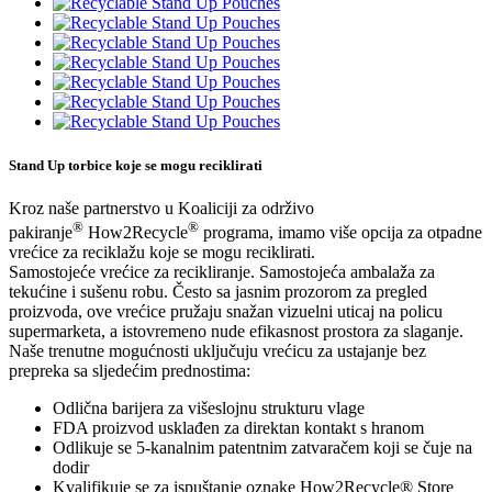
Stand Up torbice koje se mogu reciklirati
Kroz naše partnerstvo u Koaliciji za održivo
®
®
pakiranje
How2Recycle
programa, imamo više opcija za otpadne
vrećice za reciklažu koje se mogu reciklirati.
Samostojeće vrećice za recikliranje. Samostojeća ambalaža za
tekućine i sušenu robu. Često sa jasnim prozorom za pregled
proizvoda, ove vrećice pružaju snažan vizuelni uticaj na policu
supermarketa, a istovremeno nude efikasnost prostora za slaganje.
Naše trenutne mogućnosti uključuju vrećicu za ustajanje bez
prepreka sa sljedećim prednostima:
Odlična barijera za višeslojnu strukturu vlage
FDA proizvod usklađen za direktan kontakt s hranom
Odlikuje se 5-kanalnim patentnim zatvaračem koji se čuje na
dodir
Kvalifikuje se za ispuštanje oznake How2Recycle® Store