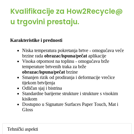
Kvalifikacije za How2Recycle@
u trgovini prestaju.
Karakteristike i prednosti
Niska temperatura pokretanja brtve - omogućava veće
brzine rada
obrazac/ispuna/pečat
aplikacije
Visoka otpornost na toplinu - omogućava brže
temperature brtvenih traka za brže
obrazac/ispuna/pečat
brzine
Smanjen rizik od prodiranja i deformacije vrećice
tijekom brtvljenja
Odličan sjaj i bistrina
Standardne barijerne strukture i strukture s visokim
kisikom
Dostupno u Signature Surfaces Paper Touch, Mat i
Gloss
Tehnički aspekti