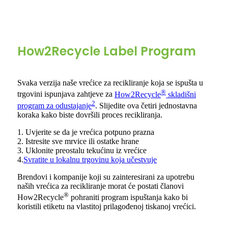
How2Recycle Label Program
Svaka verzija naše vrećice za recikliranje koja se ispušta u
®
trgovini ispunjava zahtjeve za
How2Recycle
skladišni
2
program za odustajanje
. Slijedite ova četiri jednostavna
koraka kako biste dovršili proces recikliranja.
1. Uvjerite se da je vrećica potpuno prazna
2. Istresite sve mrvice ili ostatke hrane
3. Uklonite preostalu tekućinu iz vrećice
4.
Svratite u lokalnu trgovinu koja učestvuje
Brendovi i kompanije koji su zainteresirani za upotrebu
naših vrećica za recikliranje morat će postati članovi
®
How2Recycle
pohraniti program ispuštanja kako bi
koristili etiketu na vlastitoj prilagođenoj tiskanoj vrećici.