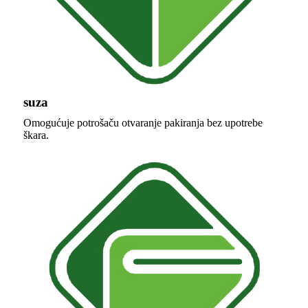
suza
Omogućuje potrošaču otvaranje pakiranja bez upotrebe
škara.