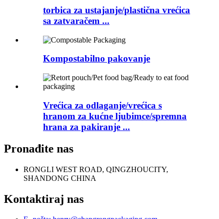
torbica za ustajanje/plastična vrećica
sa zatvaračem ...
Kompostabilno pakovanje
Vrećica za odlaganje/vrećica s
hranom za kućne ljubimce/spremna
hrana za pakiranje ...
Pronađite nas
RONGLI WEST ROAD, QINGZHOUCITY,
SHANDONG CHINA
Kontaktiraj nas