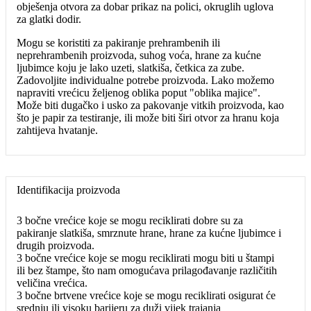
obješenja otvora za dobar prikaz na polici, okruglih uglova
za glatki dodir.
Mogu se koristiti za pakiranje prehrambenih ili
neprehrambenih proizvoda, suhog voća, hrane za kućne
ljubimce koju je lako uzeti, slatkiša, četkica za zube.
Zadovoljite individualne potrebe proizvoda. Lako možemo
napraviti vrećicu željenog oblika poput "oblika majice".
Može biti dugačko i usko za pakovanje vitkih proizvoda, kao
što je papir za testiranje, ili može biti širi otvor za hranu koja
zahtijeva hvatanje.
Identifikacija proizvoda
3 bočne vrećice koje se mogu reciklirati dobre su za
pakiranje slatkiša, smrznute hrane, hrane za kućne ljubimce i
drugih proizvoda.
3 bočne vrećice koje se mogu reciklirati mogu biti u štampi
ili bez štampe, što nam omogućava prilagođavanje različitih
veličina vrećica.
3 bočne brtvene vrećice koje se mogu reciklirati osigurat će
srednju ili visoku barijeru za duži vijek trajanja