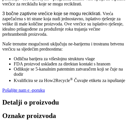
vrećice za reciklažu koje se mogu reciklirati.
3 bočne zaptivne vrećice koje se mogu reciklirati
. Vreća
zapečaćena s tri strane koja nudi jednostavno, isplativo rješenje za
velike ili male količine proizvoda. Ove vrećice su isplativo rješenje,
idealno prilagođene za produženje roka trajanja većine
prehrambenih proizvoda.
Naše trenutne mogućnosti uključuju ne-barijernu i trostranu brtvenu
vrećicu sa sljedećim prednostima:
Odlična barijera za višeslojnu strukturu vlage
FDA proizvod usklađen za direktan kontakt s hranom
Odlikuje se 5-kanalnim patentnim zatvaračem koji se čuje na
dodir
®
Kvalificira se za How2Recycle
Čuvajte etiketu za ispuštanje
Pošaljite nam e -poruku
Detalji o proizvodu
Oznake proizvoda