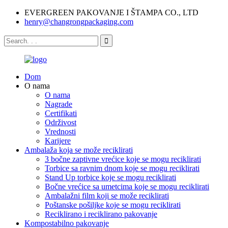
EVERGREEN PAKOVANJE I ŠTAMPA CO., LTD
henry@changrongpackaging.com
Dom
O nama
O nama
Nagrade
Certifikati
Održivost
Vrednosti
Karijere
Ambalaža koja se može reciklirati
3 bočne zaptivne vrećice koje se mogu reciklirati
Torbice sa ravnim dnom koje se mogu reciklirati
Stand Up torbice koje se mogu reciklirati
Bočne vrećice sa umetcima koje se mogu reciklirati
Ambalažni film koji se može reciklirati
Poštanske pošiljke koje se mogu reciklirati
Reciklirano i reciklirano pakovanje
Kompostabilno pakovanje