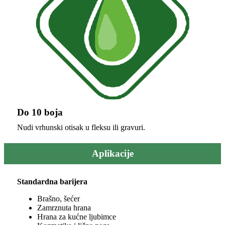
Do 10 boja
Nudi vrhunski otisak u fleksu ili gravuri.
Aplikacije
Standardna barijera
Brašno, šećer
Zamrznuta hrana
Hrana za kućne ljubimce