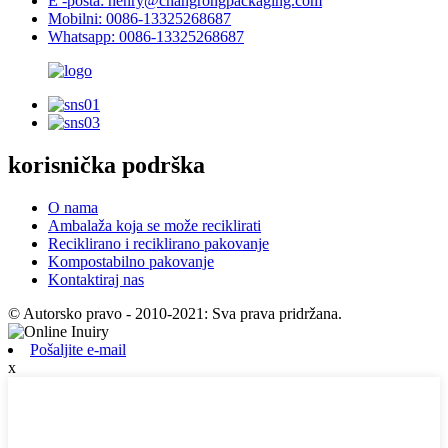
E -pošta: henry@changrongpackaging.com
Mobilni: 0086-13325268687
Whatsapp: 0086-13325268687
korisnička podrška
O nama
Ambalaža koja se može reciklirati
Reciklirano i reciklirano pakovanje
Kompostabilno pakovanje
Kontaktiraj nas
© Autorsko pravo - 2010-2021: Sva prava pridržana.
Pošaljite e-mail
x