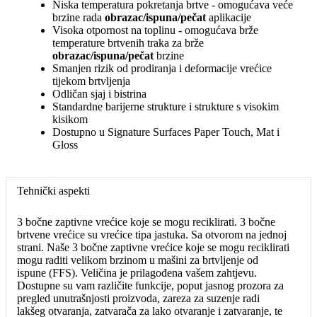
Niska temperatura pokretanja brtve - omogućava veće
brzine rada
obrazac/ispuna/pečat
aplikacije
Visoka otpornost na toplinu - omogućava brže
temperature brtvenih traka za brže
obrazac/ispuna/pečat
brzine
Smanjen rizik od prodiranja i deformacije vrećice
tijekom brtvljenja
Odličan sjaj i bistrina
Standardne barijerne strukture i strukture s visokim
kisikom
Dostupno u Signature Surfaces Paper Touch, Mat i
Gloss
Tehnički aspekti
3 bočne zaptivne vrećice koje se mogu reciklirati. 3 bočne
brtvene vrećice su vrećice tipa jastuka. Sa otvorom na jednoj
strani. Naše 3 bočne zaptivne vrećice koje se mogu reciklirati
mogu raditi velikom brzinom u mašini za brtvljenje od
ispune (FFS). Veličina je prilagođena vašem zahtjevu.
Dostupne su vam različite funkcije, poput jasnog prozora za
pregled unutrašnjosti proizvoda, zareza za suzenje radi
lakšeg otvaranja, zatvarača za lako otvaranje i zatvaranje, te