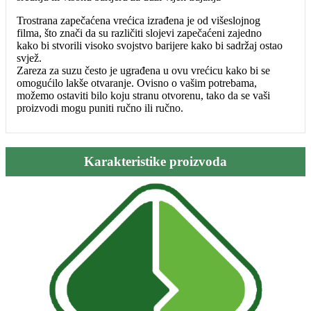
Trostrana zapečaćena vrećica izrađena je od višeslojnog
filma, što znači da su različiti slojevi zapečaćeni zajedno
kako bi stvorili visoko svojstvo barijere kako bi sadržaj ostao
svjež.
Zareza za suzu često je ugrađena u ovu vrećicu kako bi se
omogućilo lakše otvaranje. Ovisno o vašim potrebama,
možemo ostaviti bilo koju stranu otvorenu, tako da se vaši
proizvodi mogu puniti ručno ili ručno.
Karakteristike proizvoda