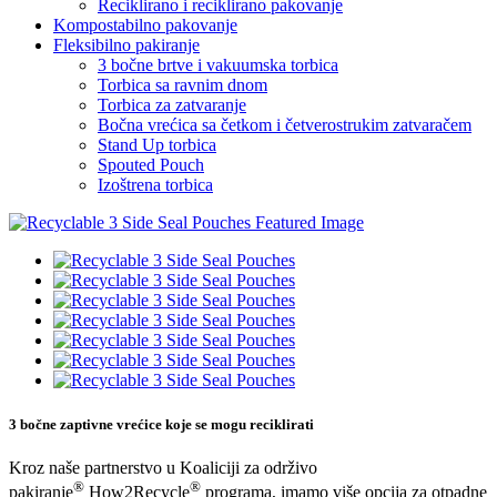
Reciklirano i reciklirano pakovanje
Kompostabilno pakovanje
Fleksibilno pakiranje
3 bočne brtve i vakuumska torbica
Torbica sa ravnim dnom
Torbica za zatvaranje
Bočna vrećica sa četkom i četverostrukim zatvaračem
Stand Up torbica
Spouted Pouch
Izoštrena torbica
3 bočne zaptivne vrećice koje se mogu reciklirati
Kroz naše partnerstvo u Koaliciji za održivo
®
®
pakiranje
How2Recycle
programa, imamo više opcija za otpadne