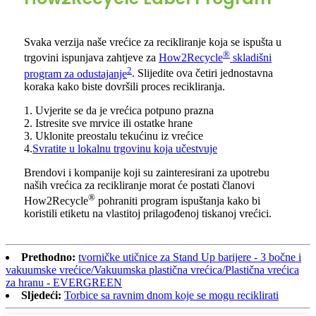
Svaka verzija naše vrećice za recikliranje koja se ispušta u
®
trgovini ispunjava zahtjeve za
How2Recycle
skladišni
2
program za odustajanje
. Slijedite ova četiri jednostavna
koraka kako biste dovršili proces recikliranja.
1. Uvjerite se da je vrećica potpuno prazna
2. Istresite sve mrvice ili ostatke hrane
3. Uklonite preostalu tekućinu iz vrećice
4.
Svratite u lokalnu trgovinu koja učestvuje
Brendovi i kompanije koji su zainteresirani za upotrebu
naših vrećica za recikliranje morat će postati članovi
®
How2Recycle
pohraniti program ispuštanja kako bi
koristili etiketu na vlastitoj prilagođenoj tiskanoj vrećici.
Prethodno:
tvorničke utičnice za Stand Up barijere - 3 bočne i
vakuumske vrećice/Vakuumska plastična vrećica/Plastična vrećica
za hranu - EVERGREEN
Sljedeći:
Torbice sa ravnim dnom koje se mogu reciklirati