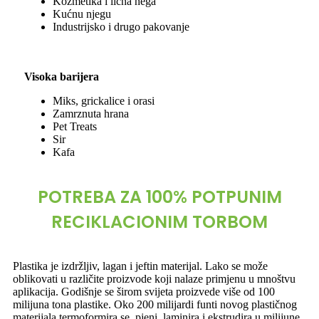
Kozmetika i lična nega
Kućnu njegu
Industrijsko i drugo pakovanje
Visoka barijera
Miks, grickalice i orasi
Zamrznuta hrana
Pet Treats
Sir
Kafa
POTREBA ZA 100% POTPUNIM
RECIKLACIONIM TORBOM
Plastika je izdržljiv, lagan i jeftin materijal. Lako se može
oblikovati u različite proizvode koji nalaze primjenu u mnoštvu
aplikacija. Godišnje se širom svijeta proizvede više od 100
milijuna tona plastike. Oko 200 milijardi funti novog plastičnog
materijala termoformira se, pjeni, laminira i ekstrudira u milijune