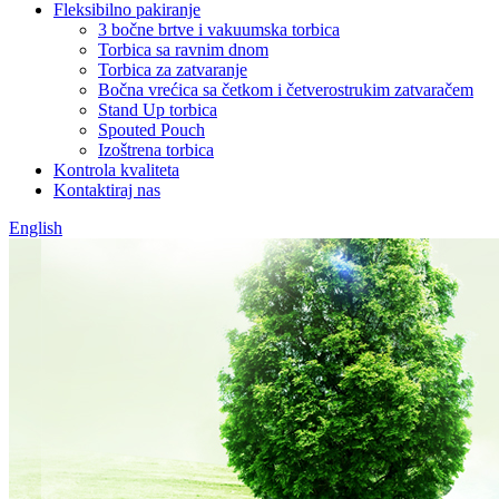
Fleksibilno pakiranje
3 bočne brtve i vakuumska torbica
Torbica sa ravnim dnom
Torbica za zatvaranje
Bočna vrećica sa četkom i četverostrukim zatvaračem
Stand Up torbica
Spouted Pouch
Izoštrena torbica
Kontrola kvaliteta
Kontaktiraj nas
English