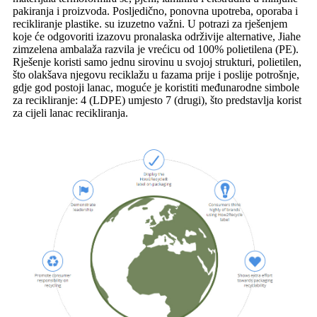
pakiranja i proizvoda. Posljedično, ponovna upotreba, oporaba i
recikliranje plastike. su izuzetno važni. U potrazi za rješenjem
koje će odgovoriti izazovu pronalaska održivije alternative, Jiahe
zimzelena ambalaža razvila je vrećicu od 100% polietilena (PE).
Rješenje koristi samo jednu sirovinu u svojoj strukturi, polietilen,
što olakšava njegovu reciklažu u fazama prije i poslije potrošnje,
gdje god postoji lanac, moguće je koristiti međunarodne simbole
za recikliranje: 4 (LDPE) umjesto 7 (drugi), što predstavlja korist
za cijeli lanac recikliranja.