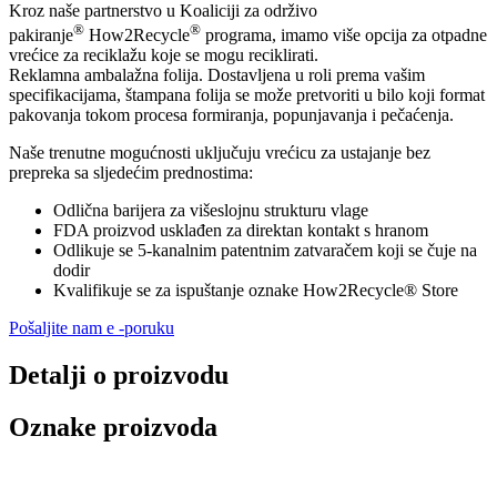
Kroz naše partnerstvo u Koaliciji za održivo
®
®
pakiranje
How2Recycle
programa, imamo više opcija za otpadne
vrećice za reciklažu koje se mogu reciklirati.
Reklamna ambalažna folija. Dostavljena u roli prema vašim
specifikacijama, štampana folija se može pretvoriti u bilo koji format
pakovanja tokom procesa formiranja, popunjavanja i pečaćenja.
Naše trenutne mogućnosti uključuju vrećicu za ustajanje bez
prepreka sa sljedećim prednostima:
Odlična barijera za višeslojnu strukturu vlage
FDA proizvod usklađen za direktan kontakt s hranom
Odlikuje se 5-kanalnim patentnim zatvaračem koji se čuje na
dodir
Kvalifikuje se za ispuštanje oznake How2Recycle® Store
Pošaljite nam e -poruku
Detalji o proizvodu
Oznake proizvoda