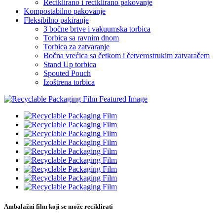
Reciklirano i reciklirano pakovanje
Kompostabilno pakovanje
Fleksibilno pakiranje
3 bočne brtve i vakuumska torbica
Torbica sa ravnim dnom
Torbica za zatvaranje
Bočna vrećica sa četkom i četverostrukim zatvaračem
Stand Up torbica
Spouted Pouch
Izoštrena torbica
Ambalažni film koji se može reciklirati