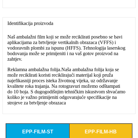
Identifikacija proizvoda
Naš ambalažni film koji se može reciklirati posebno se bavi
aplikacijama za brtvljenje vertikalnih obrazaca (VFFS) i
vodoravnih plombi za ispunu (HFFS). Tehnologija laserskog
bodovanja može se primijeniti i na vaš gotov proizvod na
zahtjev.
Reklamna ambalažna folija.Naša ambalažna folija koja se
može reciklirati koristi reciklirajući materijal koji pruža
najefikasniji proces isteka životnog vijeka, uz održavanje
kvalitete roka trajanja. Na rotogravuri možemo odštampati
do 10 boja. S dugogodišnjim tehničkim iskustvom shvaćamo
koliko je važno primijeniti odgovarajuće specifikacije na
strojeve za brtvljenje obrazaca
EPP
-
FILM-ST
EPP
-
FILM-HB