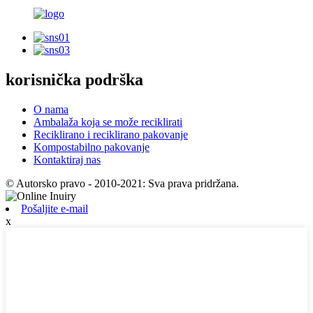
korisnička podrška
O nama
Ambalaža koja se može reciklirati
Reciklirano i reciklirano pakovanje
Kompostabilno pakovanje
Kontaktiraj nas
© Autorsko pravo - 2010-2021: Sva prava pridržana.
Pošaljite e-mail
x