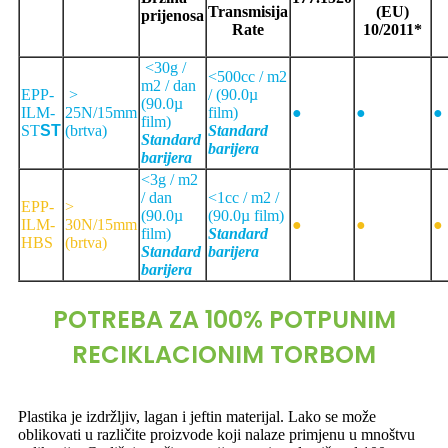
Transmisija
(EU)
prijenosa
Rate
10/2011*
<
30
g /
<
500
cc / m2
m2 / dan
EPP-
>
/ (
90.0
µ
(
90.0
µ
ILM-
25N/15mm
film)
●
●
●
film)
ST
ST
(brtva)
Standard
Standard
barijera
barijera
<
3
g / m2
/ dan
<
1
cc / m2 /
EPP-
>
(
90.0
µ
(
90.0
µ film)
ILM-
30N/15mm
●
●
●
film)
Standard
HBS
(brtva)
Standard
barijera
barijera
POTREBA ZA 100% POTPUNIM
RECIKLACIONIM TORBOM
Plastika je izdržljiv, lagan i jeftin materijal. Lako se može
oblikovati u različite proizvode koji nalaze primjenu u mnoštvu