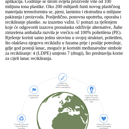
aplikacija. Godišnje se širom svijeta proizvede više od 100
milijuna tona plastike. Oko 200 milijardi funti novog plastičnog
materijala termoformira se, pjeni, laminira i ekstrudira u milijune
pakiranja i proizvoda. Posljedično, ponovna upotreba, oporaba i
recikliranje plastike. su izuzetno važni. U potrazi za rješenjem
koje će odgovoriti izazovu pronalaska održivije alternative, Jiahe
zimzelena ambalaža razvila je vrećicu od 100% polietilena (PE).
Rješenje koristi samo jednu sirovinu u svojoj strukturi, polietilen,
što olakšava njegovu reciklažu u fazama prije i poslije potrošnje,
gdje god postoji lanac, moguće je koristiti međunarodne simbole
za recikliranje: 4 (LDPE) umjesto 7 (drugi), što predstavlja korist
za cijeli lanac recikliranja.