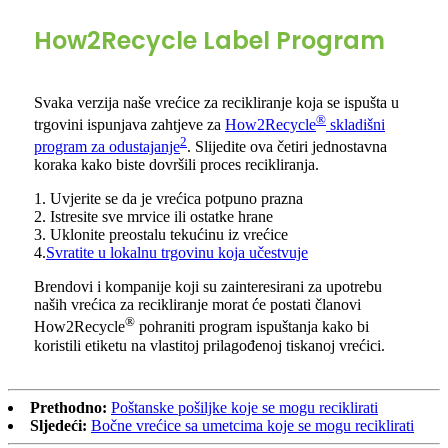
How2Recycle Label Program
Svaka verzija naše vrećice za recikliranje koja se ispušta u
®
trgovini ispunjava zahtjeve za
How2Recycle
skladišni
2
program za odustajanje
. Slijedite ova četiri jednostavna
koraka kako biste dovršili proces recikliranja.
1. Uvjerite se da je vrećica potpuno prazna
2. Istresite sve mrvice ili ostatke hrane
3. Uklonite preostalu tekućinu iz vrećice
4.
Svratite u lokalnu trgovinu koja učestvuje
Brendovi i kompanije koji su zainteresirani za upotrebu
naših vrećica za recikliranje morat će postati članovi
®
How2Recycle
pohraniti program ispuštanja kako bi
koristili etiketu na vlastitoj prilagođenoj tiskanoj vrećici.
Prethodno:
Poštanske pošiljke koje se mogu reciklirati
Sljedeći:
Bočne vrećice sa umetcima koje se mogu reciklirati