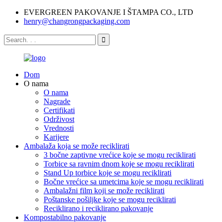
EVERGREEN PAKOVANJE I ŠTAMPA CO., LTD
henry@changrongpackaging.com
Dom
O nama
O nama
Nagrade
Certifikati
Održivost
Vrednosti
Karijere
Ambalaža koja se može reciklirati
3 bočne zaptivne vrećice koje se mogu reciklirati
Torbice sa ravnim dnom koje se mogu reciklirati
Stand Up torbice koje se mogu reciklirati
Bočne vrećice sa umetcima koje se mogu reciklirati
Ambalažni film koji se može reciklirati
Poštanske pošiljke koje se mogu reciklirati
Reciklirano i reciklirano pakovanje
Kompostabilno pakovanje