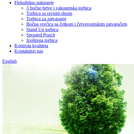
Fleksibilno pakiranje
3 bočne brtve i vakuumska torbica
Torbica sa ravnim dnom
Torbica za zatvaranje
Bočna vrećica sa četkom i četverostrukim zatvaračem
Stand Up torbica
Spouted Pouch
Izoštrena torbica
Kontrola kvaliteta
Kontaktiraj nas
English