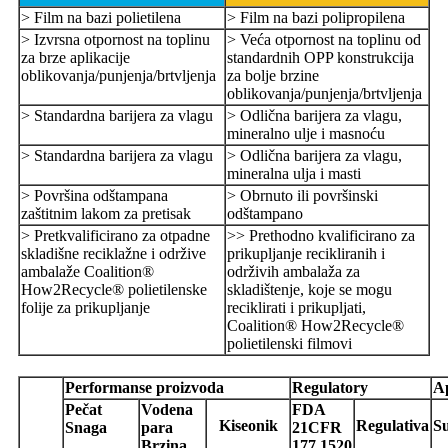
> Film na bazi polietilena
> Film na bazi polipropilena
> Izvrsna otpornost na toplinu
> Veća otpornost na toplinu od
za brze aplikacije
standardnih OPP konstrukcija
oblikovanja/punjenja/brtvljenja
za bolje brzine
oblikovanja/punjenja/brtvljenja
> Standardna barijera za vlagu
> Odlična barijera za vlagu,
mineralno ulje i masnoću
> Standardna barijera za vlagu
> Odlična barijera za vlagu,
mineralna ulja i masti
> Površina odštampana
> Obrnuto ili površinski
zaštitnim lakom za pretisak
odštampano
> Pretkvalificirano za otpadne
>> Prethodno kvalificirano za
skladišne ​​reciklažne i održive
prikupljanje recikliranih i
ambalaže Coalition®
održivih ambalaža za
How2Recycle® polietilenske
skladištenje, koje se mogu
folije za prikupljanje
reciklirati i prikupljati,
Coalition® How2Recycle®
polietilenski filmovi
Performanse proizvoda
Regulatory
Ap
Pečat
Vodena
FDA
Kiseonik
Regulativa
S
Snaga
para
21
CFR
Brzina
177.1520