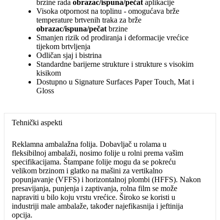
brzine rada
obrazac/ispuna/pečat
aplikacije
Visoka otpornost na toplinu - omogućava brže
temperature brtvenih traka za brže
obrazac/ispuna/pečat
brzine
Smanjen rizik od prodiranja i deformacije vrećice
tijekom brtvljenja
Odličan sjaj i bistrina
Standardne barijerne strukture i strukture s visokim
kisikom
Dostupno u Signature Surfaces Paper Touch, Mat i
Gloss
Tehnički aspekti
Reklamna ambalažna folija. Dobavljač u rolama u
fleksibilnoj ambalaži, nosimo folije u rolni prema vašim
specifikacijama. Štampane folije mogu da se pokreću
velikom brzinom i glatko na mašini za vertikalno
popunjavanje (VFFS) i horizontalnoj plombi (HFFS). Nakon
presavijanja, punjenja i zaptivanja, rolna film se može
napraviti u bilo koju vrstu vrećice. Široko se koristi u
industriji male ambalaže, također najefikasnija i jeftinija
opcija.