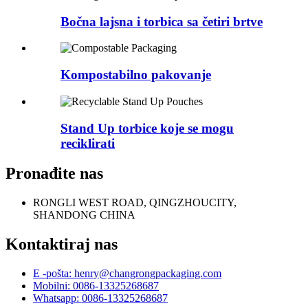
Bočna lajsna i torbica sa četiri brtve
Kompostabilno pakovanje
Stand Up torbice koje se mogu
reciklirati
Pronađite nas
RONGLI WEST ROAD, QINGZHOUCITY,
SHANDONG CHINA
Kontaktiraj nas
E -pošta: henry@changrongpackaging.com
Mobilni: 0086-13325268687
Whatsapp: 0086-13325268687