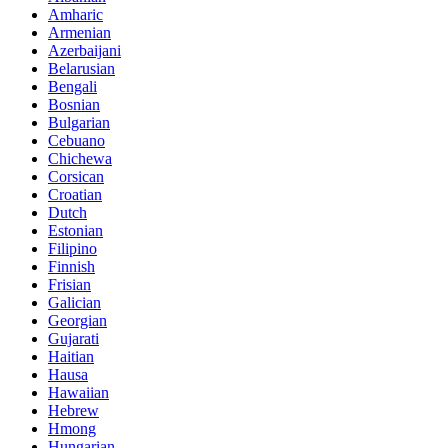
Amharic
Armenian
Azerbaijani
Belarusian
Bengali
Bosnian
Bulgarian
Cebuano
Chichewa
Corsican
Croatian
Dutch
Estonian
Filipino
Finnish
Frisian
Galician
Georgian
Gujarati
Haitian
Hausa
Hawaiian
Hebrew
Hmong
Hungarian