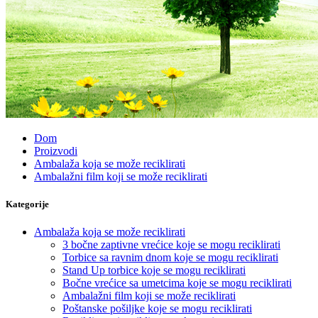
Dom
Proizvodi
Ambalaža koja se može reciklirati
Ambalažni film koji se može reciklirati
Kategorije
Ambalaža koja se može reciklirati
3 bočne zaptivne vrećice koje se mogu reciklirati
Torbice sa ravnim dnom koje se mogu reciklirati
Stand Up torbice koje se mogu reciklirati
Bočne vrećice sa umetcima koje se mogu reciklirati
Ambalažni film koji se može reciklirati
Poštanske pošiljke koje se mogu reciklirati