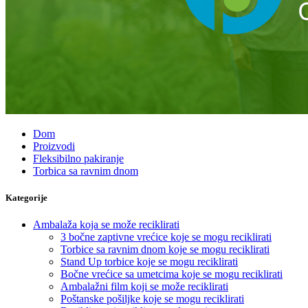
Dom
Proizvodi
Fleksibilno pakiranje
Torbica sa ravnim dnom
Kategorije
Ambalaža koja se može reciklirati
3 bočne zaptivne vrećice koje se mogu reciklirati
Torbice sa ravnim dnom koje se mogu reciklirati
Stand Up torbice koje se mogu reciklirati
Bočne vrećice sa umetcima koje se mogu reciklirati
Ambalažni film koji se može reciklirati
Poštanske pošiljke koje se mogu reciklirati