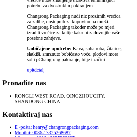
vrećice nude smanjenje troškova eliminirajući
potrebu za dvostrukim pakiranjem.
Changrong Packaging nudi niz prozirnih vrećica
za zalihe, dostupnih za kupovinu na mreži.
Changrong Packaging također može po mjeri
izraditi vrećice za kutije kako bi zadovoljile vaše
posebne zahtjeve.
Uobičajene upotrebe:
Kava, suha roba, žitarice,
slatkiši, smrznuto bobičasto voće, plodovi mora,
sol i pChangrong pakiranje, bilje i začini
upit
detalj
Pronađite nas
RONGLI WEST ROAD, QINGZHOUCITY,
SHANDONG CHINA
Kontaktiraj nas
E -pošta: henry@changrongpackaging.com
Mobilni: 0086-13325268687