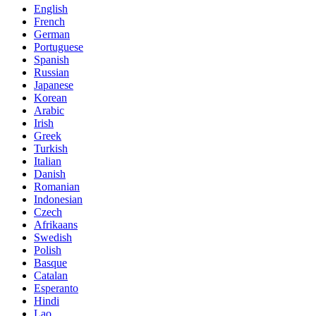
English
French
German
Portuguese
Spanish
Russian
Japanese
Korean
Arabic
Irish
Greek
Turkish
Italian
Danish
Romanian
Indonesian
Czech
Afrikaans
Swedish
Polish
Basque
Catalan
Esperanto
Hindi
Lao