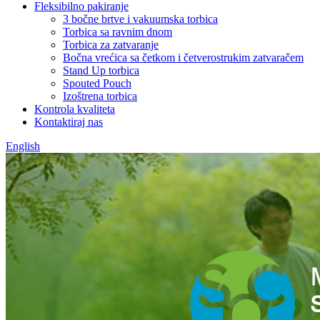
Fleksibilno pakiranje
3 bočne brtve i vakuumska torbica
Torbica sa ravnim dnom
Torbica za zatvaranje
Bočna vrećica sa četkom i četverostrukim zatvaračem
Stand Up torbica
Spouted Pouch
Izoštrena torbica
Kontrola kvaliteta
Kontaktiraj nas
English