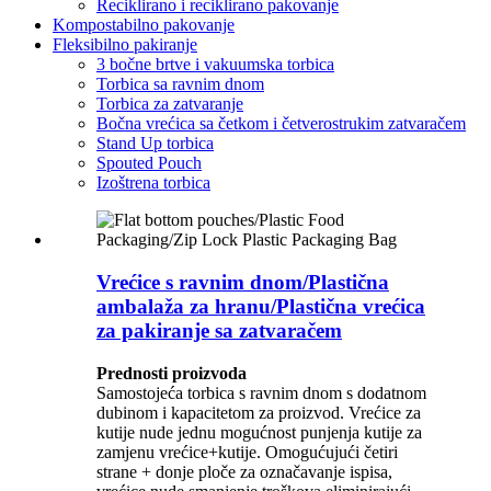
Reciklirano i reciklirano pakovanje
Kompostabilno pakovanje
Fleksibilno pakiranje
3 bočne brtve i vakuumska torbica
Torbica sa ravnim dnom
Torbica za zatvaranje
Bočna vrećica sa četkom i četverostrukim zatvaračem
Stand Up torbica
Spouted Pouch
Izoštrena torbica
Vrećice s ravnim dnom/Plastična
ambalaža za hranu/Plastična vrećica
za pakiranje sa zatvaračem
Prednosti proizvoda
Samostojeća torbica s ravnim dnom s dodatnom
dubinom i kapacitetom za proizvod. Vrećice za
kutije nude jednu mogućnost punjenja kutije za
zamjenu vrećice+kutije. Omogućujući četiri
strane + donje ploče za označavanje ispisa,