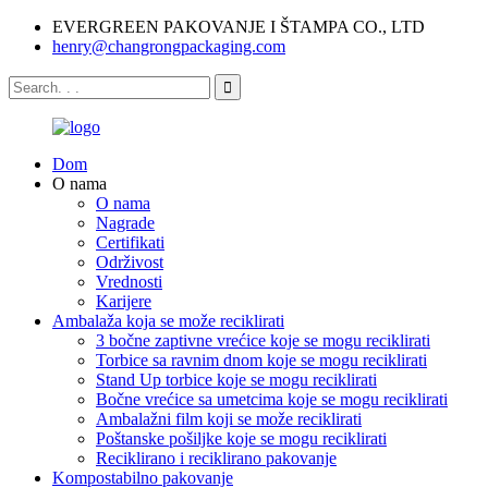
EVERGREEN PAKOVANJE I ŠTAMPA CO., LTD
henry@changrongpackaging.com
Dom
O nama
O nama
Nagrade
Certifikati
Održivost
Vrednosti
Karijere
Ambalaža koja se može reciklirati
3 bočne zaptivne vrećice koje se mogu reciklirati
Torbice sa ravnim dnom koje se mogu reciklirati
Stand Up torbice koje se mogu reciklirati
Bočne vrećice sa umetcima koje se mogu reciklirati
Ambalažni film koji se može reciklirati
Poštanske pošiljke koje se mogu reciklirati
Reciklirano i reciklirano pakovanje
Kompostabilno pakovanje