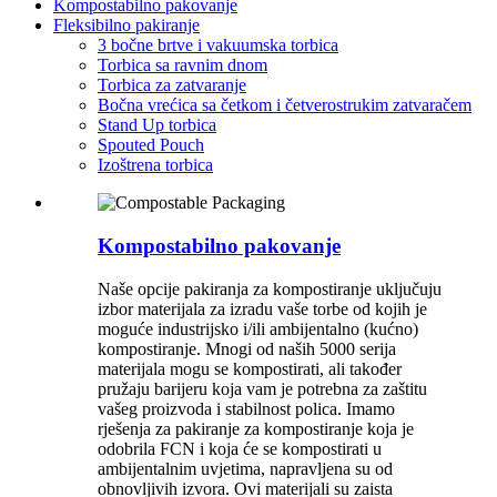
Kompostabilno pakovanje
Fleksibilno pakiranje
3 bočne brtve i vakuumska torbica
Torbica sa ravnim dnom
Torbica za zatvaranje
Bočna vrećica sa četkom i četverostrukim zatvaračem
Stand Up torbica
Spouted Pouch
Izoštrena torbica
Kompostabilno pakovanje
Naše opcije pakiranja za kompostiranje uključuju
izbor materijala za izradu vaše torbe od kojih je
moguće industrijsko i/ili ambijentalno (kućno)
kompostiranje. Mnogi od naših 5000 serija
materijala mogu se kompostirati, ali također
pružaju barijeru koja vam je potrebna za zaštitu
vašeg proizvoda i stabilnost polica. Imamo
rješenja za pakiranje za kompostiranje koja je
odobrila FCN i koja će se kompostirati u
ambijentalnim uvjetima, napravljena su od
obnovljivih izvora. Ovi materijali su zaista