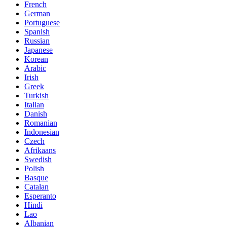
French
German
Portuguese
Spanish
Russian
Japanese
Korean
Arabic
Irish
Greek
Turkish
Italian
Danish
Romanian
Indonesian
Czech
Afrikaans
Swedish
Polish
Basque
Catalan
Esperanto
Hindi
Lao
Albanian