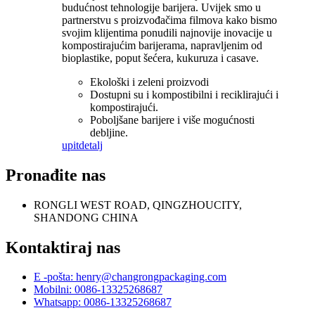
budućnost tehnologije barijera. Uvijek smo u
partnerstvu s proizvođačima filmova kako bismo
svojim klijentima ponudili najnovije inovacije u
kompostirajućim barijerama, napravljenim od
bioplastike, poput šećera, kukuruza i casave.
Ekološki i zeleni proizvodi
Dostupni su i kompostibilni i reciklirajući i
kompostirajući.
Poboljšane barijere i više mogućnosti
debljine.
upit
detalj
Pronađite nas
RONGLI WEST ROAD, QINGZHOUCITY,
SHANDONG CHINA
Kontaktiraj nas
E -pošta: henry@changrongpackaging.com
Mobilni: 0086-13325268687
Whatsapp: 0086-13325268687