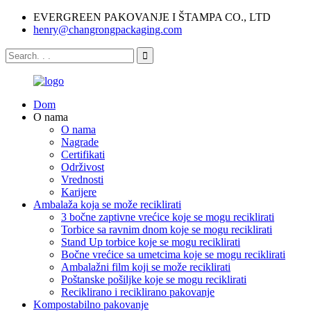
EVERGREEN PAKOVANJE I ŠTAMPA CO., LTD
henry@changrongpackaging.com
Dom
O nama
O nama
Nagrade
Certifikati
Održivost
Vrednosti
Karijere
Ambalaža koja se može reciklirati
3 bočne zaptivne vrećice koje se mogu reciklirati
Torbice sa ravnim dnom koje se mogu reciklirati
Stand Up torbice koje se mogu reciklirati
Bočne vrećice sa umetcima koje se mogu reciklirati
Ambalažni film koji se može reciklirati
Poštanske pošiljke koje se mogu reciklirati
Reciklirano i reciklirano pakovanje
Kompostabilno pakovanje