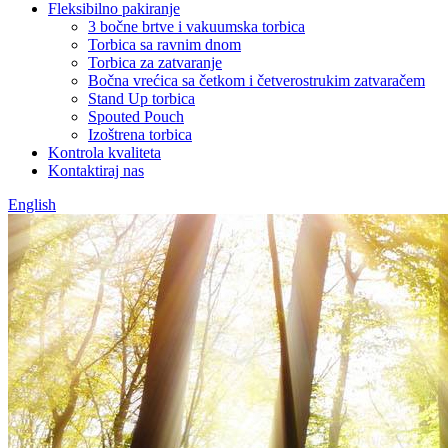
Fleksibilno pakiranje
3 bočne brtve i vakuumska torbica
Torbica sa ravnim dnom
Torbica za zatvaranje
Bočna vrećica sa četkom i četverostrukim zatvaračem
Stand Up torbica
Spouted Pouch
Izoštrena torbica
Kontrola kvaliteta
Kontaktiraj nas
English