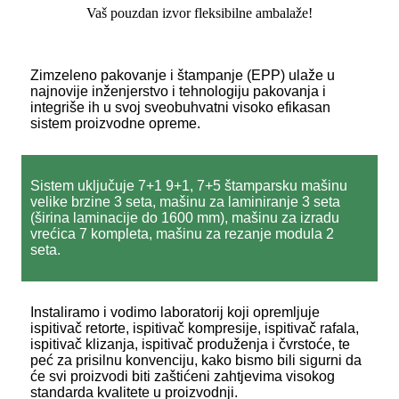
Vaš pouzdan izvor fleksibilne ambalaže!
Zimzeleno pakovanje i štampanje (EPP) ulaže u
najnovije inženjerstvo i tehnologiju pakovanja i
integriše ih u svoj sveobuhvatni visoko efikasan
sistem proizvodne opreme.
Sistem uključuje 7+1 9+1, 7+5 štamparsku mašinu
velike brzine 3 seta, mašinu za laminiranje 3 seta
(širina laminacije do 1600 mm), mašinu za izradu
vrećica 7 kompleta, mašinu za rezanje modula 2
seta.
Instaliramo i vodimo laboratorij koji opremljuje
ispitivač retorte, ispitivač kompresije, ispitivač rafala,
ispitivač klizanja, ispitivač produženja i čvrstoće, te
peć za prisilnu konvenciju, kako bismo bili sigurni da
će svi proizvodi biti zaštićeni zahtjevima visokog
standarda kvalitete u proizvodnji.