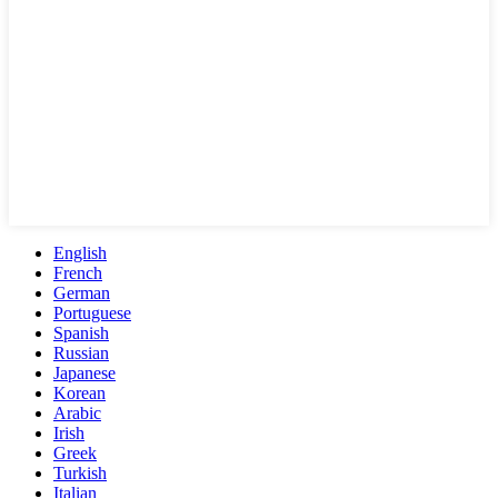
English
French
German
Portuguese
Spanish
Russian
Japanese
Korean
Arabic
Irish
Greek
Turkish
Italian