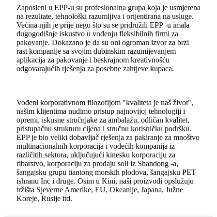
Zaposleni u EPP-u su profesionalna grupa koja je usmjerena
na rezultate, tehnološki razumljiva i orijentirana na usluge.
Većina njih je prije nego što su se pridružili EPP -u imala
dugogodišnje iskustvo u vođenju fleksibilnih firmi za
pakovanje. Dokazano je da su oni ogroman izvor za brzi
rast kompanije sa svojim dubinskim razumijevanjem
aplikacija za pakovanje i beskrajnom kreativnošću
odgovarajućih rješenja za posebne zahtjeve kupaca.
Vođeni korporativnom filozofijom "kvaliteta je naš život",
našim klijentima nudimo pristup najnovijoj tehnologiji i
opremi, iskusne stručnjake za ambalažu, odličan kvalitet,
pristupačnu strukturu cijena i stručnu korisničku podršku.
EPP je bio veliki dobavljač rješenja za pakiranje za mnoštvo
multinacionalnih korporacija i vodećih kompanija iz
različitih sektora, uključujući kinesku korporaciju za
ribarstvo, korporaciju za prodaju soli iz Shandong -a,
šangajsku grupu tiantong morskih plodova, šangajsku PET
ishranu Inc i druge. Osim u Kini, naši proizvodi opslužuju
tržišta Sjeverne Amerike, EU, Okeanije, Japana, Južne
Koreje, Rusije itd.