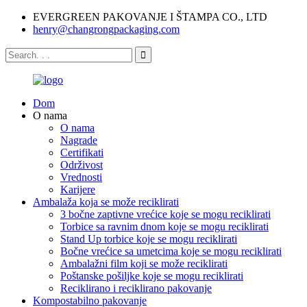
EVERGREEN PAKOVANJE I ŠTAMPA CO., LTD
henry@changrongpackaging.com
Dom
O nama
O nama
Nagrade
Certifikati
Održivost
Vrednosti
Karijere
Ambalaža koja se može reciklirati
3 bočne zaptivne vrećice koje se mogu reciklirati
Torbice sa ravnim dnom koje se mogu reciklirati
Stand Up torbice koje se mogu reciklirati
Bočne vrećice sa umetcima koje se mogu reciklirati
Ambalažni film koji se može reciklirati
Poštanske pošiljke koje se mogu reciklirati
Reciklirano i reciklirano pakovanje
Kompostabilno pakovanje