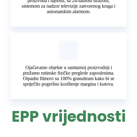
proizvoda i tajnosti, sa 24-satnom stražom,
sistemom za nadzor televizije zatvorenog kruga i
automatskim alarmom.
Ojačavamo objekte u sanitarnoj proizvodnji i
pružamo rutinske fizičke preglede zaposlenima.
Otpadni filmovi su 100% granulirani kako bi se
spriječilo pogrešno korištenje margina i kutova.
EPP vrijednosti