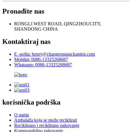
Pronađite nas
RONGLI WEST ROAD, QINGZHOUCITY,
SHANDONG CHINA
Kontaktiraj nas
E -pošta: henry@changrongpackaging.com
Mobilni: 0086-13325268687
Whatsapp: 0086-13325268687
korisnička podrška
O nama
Ambalaža koja se može reciklirati
Reciklirano i reciklirano pakovanje
Kompostabilno pakovanje