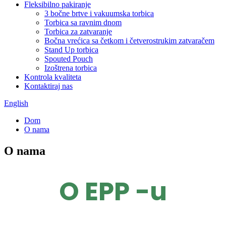
Fleksibilno pakiranje
3 bočne brtve i vakuumska torbica
Torbica sa ravnim dnom
Torbica za zatvaranje
Bočna vrećica sa četkom i četverostrukim zatvaračem
Stand Up torbica
Spouted Pouch
Izoštrena torbica
Kontrola kvaliteta
Kontaktiraj nas
English
Dom
O nama
O nama
O EPP -u